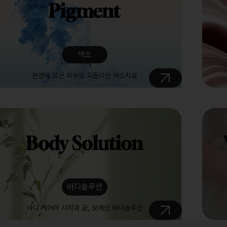
Pigment
색소
본연의 맑은 피부로 되돌리는 색소치료
Body Solution
바디솔루션
바디 케어의 시작과 끝, 오체안 바디솔루션