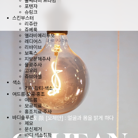
울쎄라피 프라임
포텐자
슈링크
스킨부스터
리쥬란
쥬베룩
엘라비에리투오
레디어스
리바이브
보톡스
지방분해주사
물광주사
고우리
쥬브아셀
색소
기미·잡티·색소
여드름·모공·홍조
여드름
모공치료
홍조치료·주사
바디솔루션
欧 致 颜 [오체안] : 얼굴과 몸을 밝게 하다
제모
문신제거
바디 색소침착