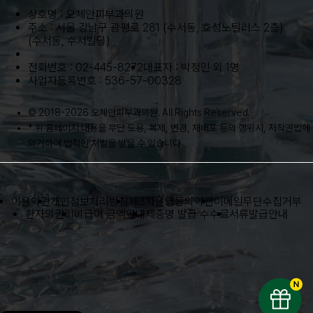
상호명 : 오체안피부과의원
주소 : 서울 강남구 광평로 281 (수서동, 효성노틸러스 2층)
(수서동, 수서빌딩)
전화번호 : 02-445-8272
대표자 : 박정민 외 1명
사업자등록번호 : 536-57-00328
© 2018-2026 오체안피부과의원. All Rights Reserved.
* 위 홈페이지 내용을 무단 도용, 복제, 변경, 재배포 등의 행위시, 저작권법에
의거하여 법적인 처벌을 받을 수 있습니다.
이용약관
개인정보처리방침
제3자운영동의약관
이메일무단수집거부
환자의권리
비급여 금액안내
제증명 발급 수수료
서류발급안내