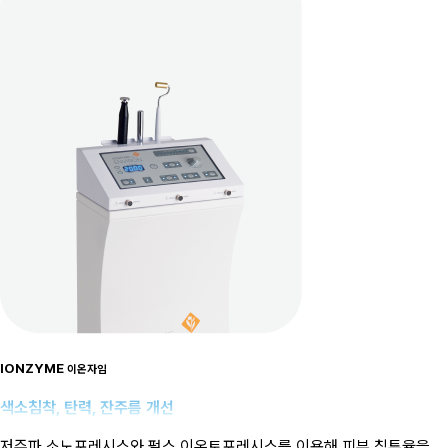
IONZYME
이온자임
색소침착, 탄력, 잔주름 개선
저주파 소노포레시스와 펄스 이온토포레시스를 이용해 피부 침투율을