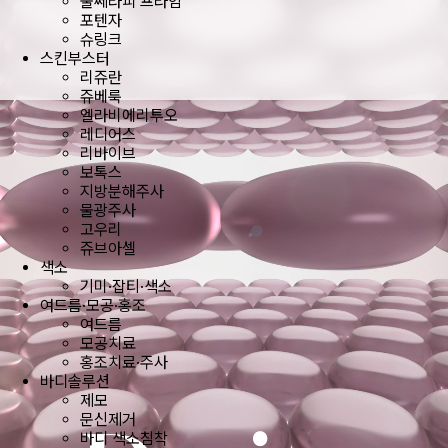
울쎄라피 프라임
포텐자
슈링크
스킨부스터
리쥬란
쥬베룩
엘라비에리투오
레디어스
리바이브
보톡스
지방분해주사
물광주사
고우리
쥬브아셀
색소
기미·잡티·색소
여드름·모공·홍조
여드름
모공치료
홍조치료·주사
바디솔루션
제모
문신제거
바디 색소침착