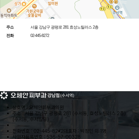
주소
서울 강남구 광평로 281 효성노틸러스 2층
전화
02-445-8272
상호명 : 오체안피부과의원
주소 : 서울 강남구 광평로 281 (수서동, 효성노틸러스 2층)
(수서동, 수서빌딩)
전화번호 : 02-445-8272
대표자 : 박정민 외 1명
사업자등록번호 : 536-57-00328