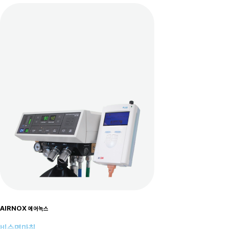
AIRNOX
에어녹스
비수면마취