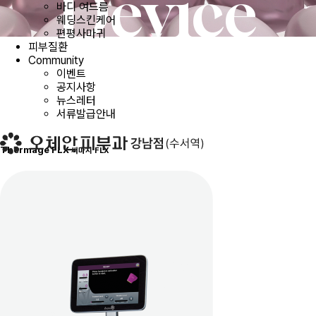
Device
바디 여드름
웨딩스킨케어
편평사마귀
피부질환
Community
이벤트
공지사항
뉴스레터
서류발급안내
Thermage FLX
써마지 FLX